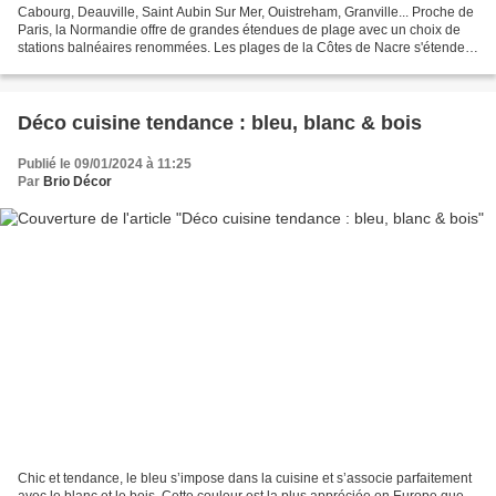
Cabourg, Deauville, Saint Aubin Sur Mer, Ouistreham, Granville... Proche de
Paris, la Normandie offre de grandes étendues de plage avec un choix de
stations balnéaires renommées. Les plages de la Côtes de Nacre s'étendent
dans le département du Calvados...
Déco cuisine tendance : bleu, blanc & bois
Publié le 09/01/2024 à 11:25
Par
Brio Décor
Chic et tendance, le bleu s’impose dans la cuisine et s’associe parfaitement
avec le blanc et le bois. Cette couleur est la plus appréciée en Europe que