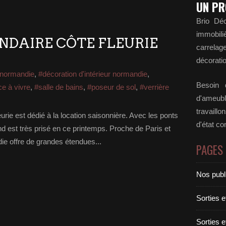
UN PR
Brio Déc
immobili
NDAIRE CÔTE FLEURIE
carrela
décoratio
 normandie
,
#décoration d'intérieur normandie
,
Besoin d
ce à vivre
,
#salle de bains
,
#poseur de sol
,
#verrière
d'ameubl
travaill
urie est dédié à la location saisonnière. Avec les ponts
d'état c
mand est très prisé en ce printemps. Proche de Paris et
die offre de grandes étendues...
PAGES
Nos publ
Sorties 
Sorties 