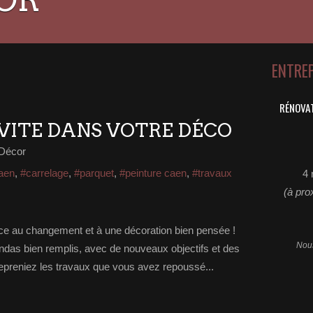
ENTRE
RÉNOVAT
NVITE DANS VOTRE DÉCO
 Décor
caen
,
#carrelage
,
#parquet
,
#peinture caen
,
#travaux
4 
(à pro
lace au changement et à une décoration bien pensée !
Nous
das bien remplis, avec de nouveaux objectifs et des
epreniez les travaux que vous avez repoussé...