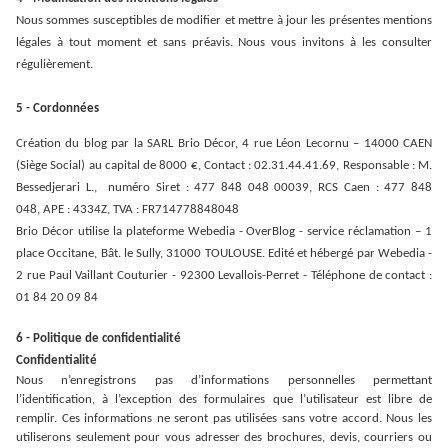
Nous sommes susceptibles de modifier et mettre à jour les présentes mentions
légales à tout moment et sans préavis. Nous vous invitons à les consulter
régulièrement.
5 - Cordonnées
Création du blog par la SARL Brio Décor, 4 rue Léon Lecornu – 14000 CAEN
(Siège Social) au capital de 8000 €, Contact : 02.31.44.41.69, Responsable : M.
Bessedjerari L., numéro Siret : 477 848 048 00039, RCS Caen : 477 848
048, APE : 4334Z, TVA : FR714778848048
Brio Décor utilise la plateforme Webedia - OverBlog - service réclamation – 1
place Occitane, Bât. le Sully, 31000 TOULOUSE. Edité et hébergé par Webedia -
2 rue Paul Vaillant Couturier - 92300 Levallois-Perret - Téléphone de contact :
01 84 20 09 84
6 - Politique de confidentialité
Confidentialité
Nous n’enregistrons pas d’informations personnelles permettant
l’identification, à l’exception des formulaires que l’utilisateur est libre de
remplir. Ces informations ne seront pas utilisées sans votre accord. Nous les
utiliserons seulement pour vous adresser des brochures, devis, courriers ou