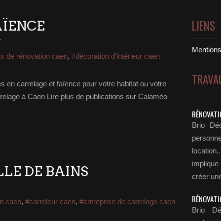
LIENS
AÏENCE
r
Mentions 
x de rénovation caen
,
#décoration d'intérieur caen
TRAVA
 en carrelage et faïence pour votre habitat ou votre
arrelage à Caen Lire plus de publications sur Calaméo
RÉNOVATI
Brio Déc
personn
locatio
implique
LE DE BAINS
créer une
RÉNOVATI
on caen
,
#carreleur caen
,
#entreprise de carrelage caen
Brio Dé