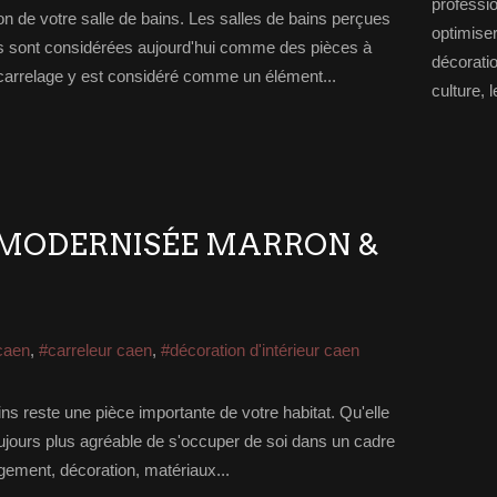
professi
ion de votre salle de bains. Les salles de bains perçues
optimise
 sont considérées aujourd'hui comme des pièces à
décorat
e carrelage y est considéré comme un élément...
culture, l
 MODERNISÉE MARRON &
caen
,
#carreleur caen
,
#décoration d'intérieur caen
ins reste une pièce importante de votre habitat. Qu'elle
t toujours plus agréable de s'occuper de soi dans un cadre
gement, décoration, matériaux...