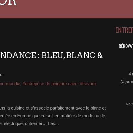
ENTRE
RÉNOVAT
NDANCE : BLEU, BLANC &
4 
or
(à pro
 normandie
,
#entreprise de peinture caen
,
#travaux
Nous
ns la cuisine et s’associe parfaitement avec le blanc et
ppréciée en Europe que ce soit en matière de mode ou de
se, électrique, outremer… Les...