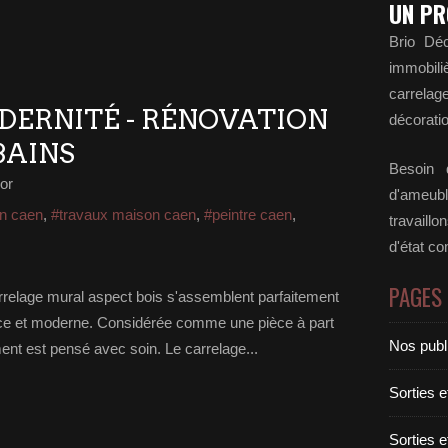
UN PR
Brio Déc
immobili
carrela
DERNITÉ - RÉNOVATION
décoratio
BAINS
Besoin d
or
d'ameubl
on caen
,
#travaux maison caen
,
#peintre caen
,
travaill
d'état c
PAGES
 carrelage mural aspect bois s'assemblent parfaitement
nce et moderne. Considérée comme une pièce à part
Nos publ
ent est pensé avec soin. Le carrelage...
Sorties 
Sorties 