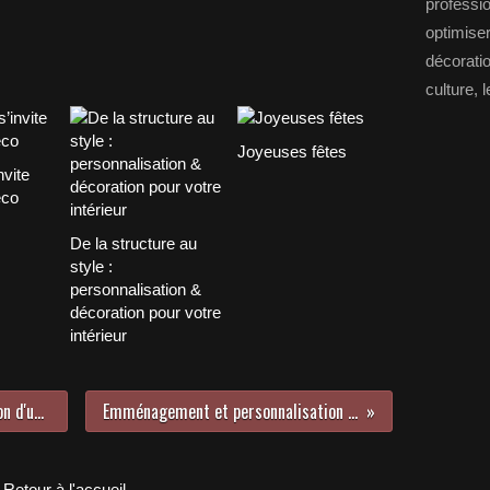
professi
optimise
décorat
culture, l
Joyeuses fêtes
nvite
éco
De la structure au
style :
personnalisation &
décoration pour votre
intérieur
Tendance & Modernité - Rénovation d'une salle de bains
Emménagement et personnalisation de son habitat
Retour à l'accueil