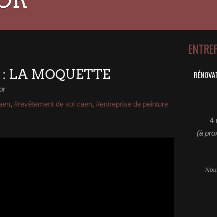
ENTRE
 : LA MOQUETTE
RÉNOVAT
or
caen
,
#revêtement de sol caen
,
#entreprise de peinture
4 
(à pro
Nous