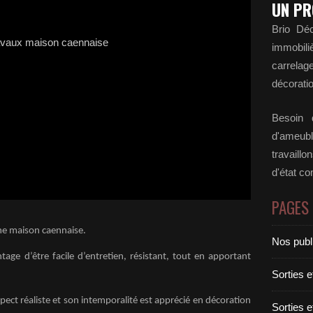
UN PR
Brio Déc
immobili
carrela
décoratio
Besoin d
d'ameubl
travaill
d'état c
PAGES
ne maison caennaise.
Nos publ
tage d’être facile d’entretien, résistant, tout en apportant
Sorties 
pect réaliste et son intemporalité est apprécié en décoration
Sorties 