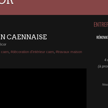
ENTRE
N CAENNAISE
RÉNOVAT
écor
e caen
,
#décoration d'intérieur caen
,
#travaux maison
4 
(à pro
Nous