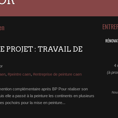
en
ENTRE
RÉNOVAT
 PROJET : TRAVAIL DE
4 
or
(à pro
caen
,
#peintre caen
,
#entreprise de peinture caen
ention complémentaire après BP Pour réaliser son
Nous
uis elle a passé à la peinture les continents en plusieurs
des pochoirs pour la mise en peinture...