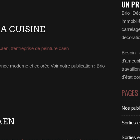
UN PR
Brio Déc
immobili
A CUISINE
carrela
décoratio
caen
,
#entreprise de peinture caen
Besoin d
d'ameubl
nce moderne et colorée Voir notre publication : Brio
travaill
d'état c
PAGES
Nos publ
AEN
Sorties 
Sorties 