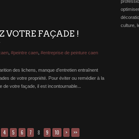
professi
optimise
décorat
culture, l
Z VOTRE FAÇADE !
r
caen
,
#peintre caen
,
#entreprise de peinture caen
arition des lichens, manque d’entretien entraînent
ades de votre propriété. Pour éviter ou remédier à la
 de votre façade, il est incontournable...
4
5
6
7
8
9
10
>
>>