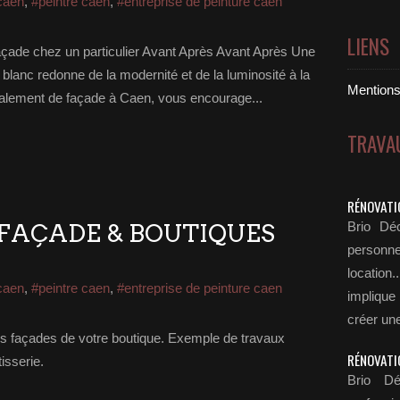
caen
,
#peintre caen
,
#entreprise de peinture caen
LIENS
açade chez un particulier Avant Après Avant Après Une
blanc redonne de la modernité et de la luminosité à la
Mentions 
valement de façade à Caen, vous encourage...
TRAVA
RÉNOVATI
FAÇADE & BOUTIQUES
Brio Déc
personn
locatio
caen
,
#peintre caen
,
#entreprise de peinture caen
implique
créer une
les façades de votre boutique. Exemple de travaux
RÉNOVATI
isserie.
Brio Dé