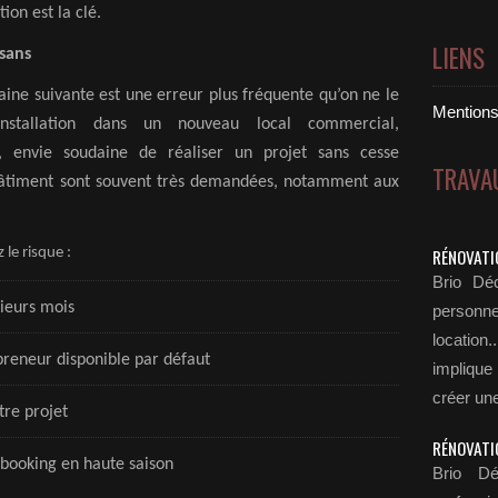
ion est la clé.
LIENS
isans
aine suivante est une erreur plus fréquente qu’on ne le
Mentions 
installation dans un nouveau local commercial,
envie soudaine de réaliser un projet sans cesse
TRAVA
 bâtiment sont souvent très demandées, notamment aux
le risque :
RÉNOVATI
Brio Déc
sieurs mois
personn
locatio
preneur disponible par défaut
implique
créer une
tre projet
RÉNOVATI
rbooking en haute saison
Brio Dé