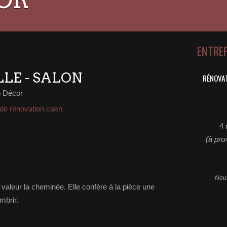
ENTRE
LE - SALON
RÉNOVAT
o Décor
de rénovation caen
4 
(à pro
Nous
 valeur la cheminée. Elle confère à la pièce une
mbrir.