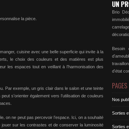
UN PR
Brio Déc
rsonnalise la pièce.
immobili
carrela
décoratio
Besoin d
à manger, cuisine avec une belle superficie qui invite à la
d'ameubl
erts, le choix des couleurs et des matières est plus
travaill
aleur les espaces tout en veillant à l’harmonisation des
d'état c
PAGES
u. Par exemple, un gris clair dans le salon et une teinte
peut s’orienter également vers l’utilisation de couleurs
Nos publ
spaces.
Sorties 
, on ne peut pas percevoir l’espace. Ici, on a souhaité
de jouer sur les contrastes et de conserver la luminosité
Sorties 